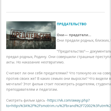
ПРЕДАТЕЛЬСТВО
Они— предатели…
Они предали родных, близких, 
"Предательство"— документаль
предал родных, Родину. Они совершили страшные преступ
акты. Но наказание неотвратимо.
Считают ли они себя предателями? Что толкнуло их на со
против своих же? В каких семьях они выросли? Что видели 
мечтали? Этот фильм стоит посмотреть ️родителям, ️студен
преподавателям и педагогам.
Смотреть фильм здесь -
https://vk.com/away.php?
to=https%3A%2F%2Fsmotrim.ru%2Fbrand%2F72002%3Futm%2