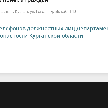
сть, г. Курган, ул. Гоголя, д. 56, каб. 140
телефонов должностных лиц Департаме
опасности Курганской области
Курган
Улица Гоголя, 56 — Яндекс Карты